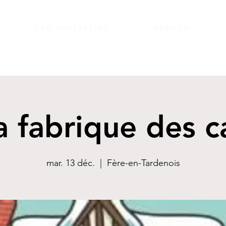
Les spectacles
Agenda
a fabrique des 
mar. 13 déc.
  |  
Fère-en-Tardenois