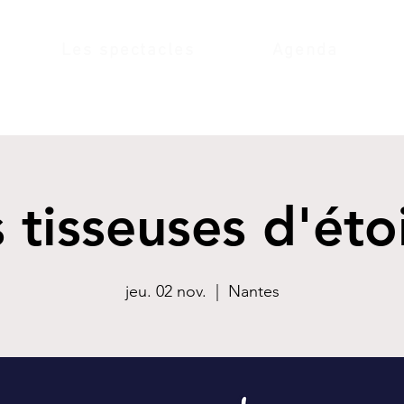
Les spectacles
Agenda
 tisseuses d'éto
jeu. 02 nov.
  |  
Nantes