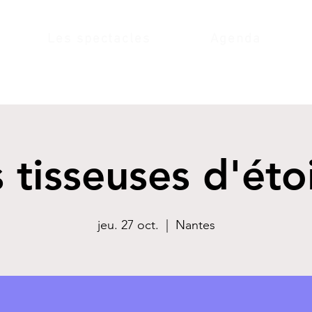
Les spectacles
Agenda
 tisseuses d'éto
jeu. 27 oct.
  |  
Nantes